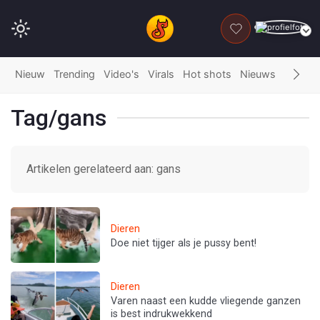
DONEER
Nieuw
Trending
Video's
Virals
Hot shots
Nieuws
Fails
G
Tag/gans
Artikelen gerelateerd aan: gans
Dieren
Doe niet tijger als je pussy bent!
Dieren
Varen naast een kudde vliegende ganzen
is best indrukwekkend