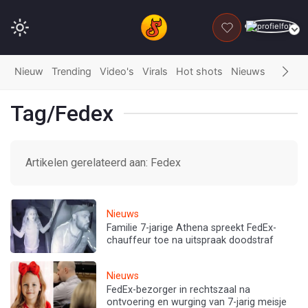
DONEER
Nieuw
Trending
Video's
Virals
Hot shots
Nieuws
Fails
G
Tag/Fedex
Artikelen gerelateerd aan: Fedex
Nieuws
Familie 7-jarige Athena spreekt FedEx-
chauffeur toe na uitspraak doodstraf
Nieuws
FedEx-bezorger in rechtszaal na
ontvoering en wurging van 7-jarig meisje