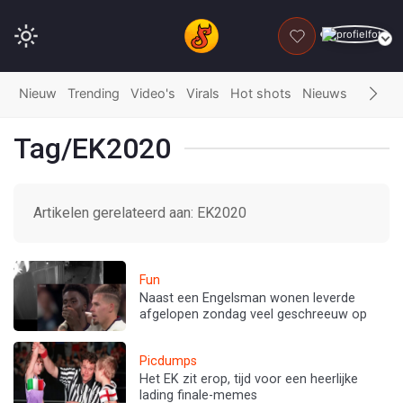
DONEER
Nieuw
Trending
Video's
Virals
Hot shots
Nieuws
Fails
G
Tag/EK2020
Artikelen gerelateerd aan: EK2020
Fun
Naast een Engelsman wonen leverde
afgelopen zondag veel geschreeuw op
Picdumps
Het EK zit erop, tijd voor een heerlijke
lading finale-memes