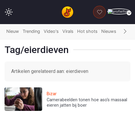
DONEER
Nieuw
Trending
Video's
Virals
Hot shots
Nieuws
Fails
G
Tag/eierdieven
Artikelen gerelateerd aan: eierdieven
Bizar
Camerabeelden tonen hoe aso's massaal
eieren jatten bij boer