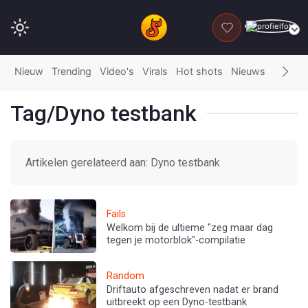
DONEER
Nieuw
Trending
Video's
Virals
Hot shots
Nieuws
Fails
G
Tag/Dyno testbank
Artikelen gerelateerd aan: Dyno testbank
Fails
Welkom bij de ultieme "zeg maar dag
tegen je motorblok"-compilatie
Random
Driftauto afgeschreven nadat er brand
uitbreekt op een Dyno-testbank