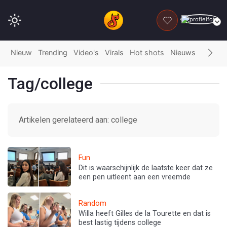
DONEER
Nieuw
Trending
Video's
Virals
Hot shots
Nieuws
Fails
G
Tag/college
Artikelen gerelateerd aan: college
Fun
Dit is waarschijnlijk de laatste keer dat ze
een pen uitleent aan een vreemde
Random
Willa heeft Gilles de la Tourette en dat is
best lastig tijdens college