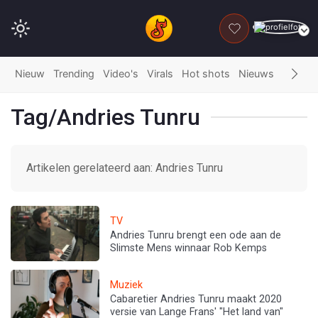
DONEER
Nieuw
Trending
Video's
Virals
Hot shots
Nieuws
Fails
G
Tag/Andries Tunru
Artikelen gerelateerd aan: Andries Tunru
TV
Andries Tunru brengt een ode aan de
Slimste Mens winnaar Rob Kemps
Muziek
Cabaretier Andries Tunru maakt 2020
versie van Lange Frans' "Het land van"