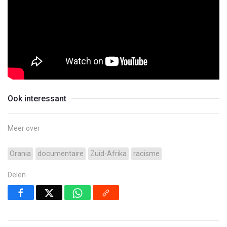
Ook interessant
Meer over
Orania
documentaire
Zuid-Afrika
racisme
Delen