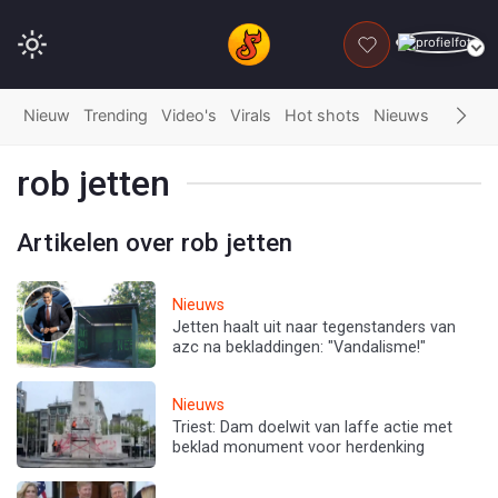
DONEER
Nieuw
Trending
Video's
Virals
Hot shots
Nieuws
Fails
G
rob jetten
Artikelen over rob jetten
Nieuws
Jetten haalt uit naar tegenstanders van
azc na bekladdingen: "Vandalisme!"
Nieuws
Triest: Dam doelwit van laffe actie met
beklad monument voor herdenking