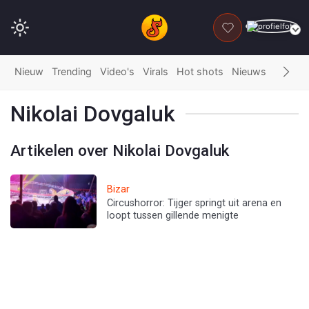
DONEER
Nieuw
Trending
Video's
Virals
Hot shots
Nieuws
Fails
G
Nikolai Dovgaluk
Artikelen over Nikolai Dovgaluk
Bizar
Circushorror: Tijger springt uit arena en
loopt tussen gillende menigte