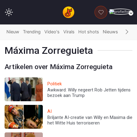
DONEER
Nieuw
Trending
Video's
Virals
Hot shots
Nieuws
Fails
G
Máxima Zorreguieta
Artikelen over Máxima Zorreguieta
Politiek
Awkward: Willy negeert Rob Jetten tijdens
bezoek aan Trump
AI
Briljante AI-creatie van Willy en Maxima die
het Witte Huis terroriseren