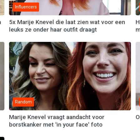
Influencers
n
5x Marije Knevel die laat zien wat voor een
H
leuks ze onder haar outfit draagt
m
Random
Marije Knevel vraagt aandacht voor
O
borstkanker met 'in your face' foto