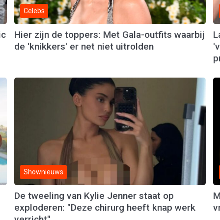
Celebs
ic
Hier zijn de toppers: Met Gala-outfits waarbij
L
de 'knikkers' er net niet uitrolden
'
p
Shownieuws
De tweeling van Kylie Jenner staat op
M
exploderen: "Deze chirurg heeft knap werk
v
verricht"