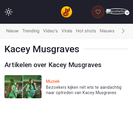
DONEER
Nieuw
Trending
Video's
Virals
Hot shots
Nieuws
Fails
G
Kacey Musgraves
Artikelen over Kacey Musgraves
Muziek
Bezoekers kijken nét iets te aandachtig
naar optreden van Kacey Musgraves