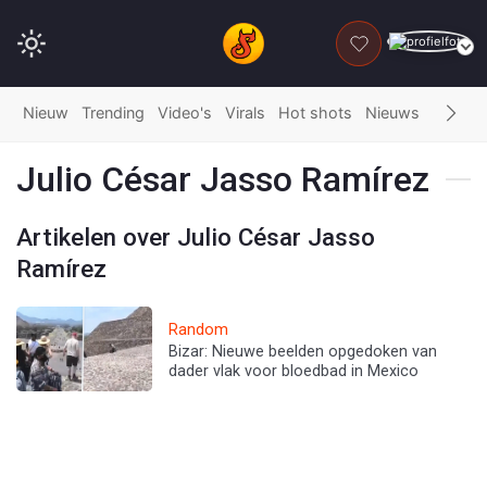
DONEER
Nieuw
Trending
Video's
Virals
Hot shots
Nieuws
Fails
G
Julio César Jasso Ramírez
Artikelen over Julio César Jasso
Ramírez
Random
Bizar: Nieuwe beelden opgedoken van
dader vlak voor bloedbad in Mexico