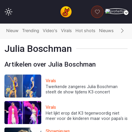
DONEER
Nieuw
Trending
Video's
Virals
Hot shots
Nieuws
Fails
G
Julia Boschman
Artikelen over Julia Boschman
Virals
Twerkende zangeres Julia Boschman
steelt de show tijdens K3-concert
Virals
Het lijkt erop dat K3 tegenwoordig niet
meer voor de kinderen maar voor papa's is
Shownieuws