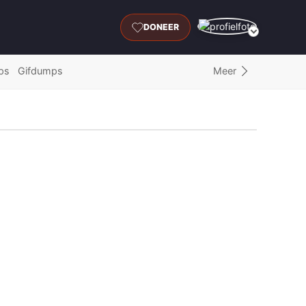
DONEER
Meer
ps
Gifdumps