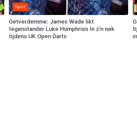
Sport
Getverdemme: James Wade likt
G
tegenstander Luke Humphries in z'n nek
t
tijdens UK Open Darts
i