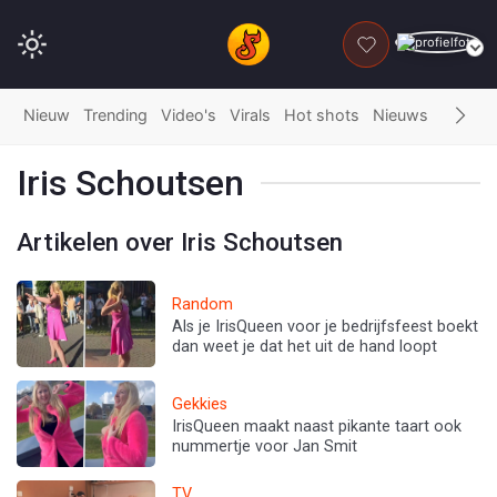
DONEER
Nieuw
Trending
Video's
Virals
Hot shots
Nieuws
Fails
G
Iris Schoutsen
Artikelen over Iris Schoutsen
Random
Als je IrisQueen voor je bedrijfsfeest boekt
dan weet je dat het uit de hand loopt
Gekkies
IrisQueen maakt naast pikante taart ook
nummertje voor Jan Smit
TV