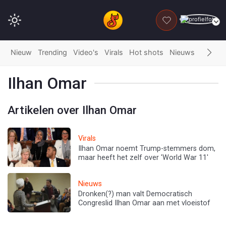
DONEER
Nieuw
Trending
Video's
Virals
Hot shots
Nieuws
Fails
G
Ilhan Omar
Artikelen over Ilhan Omar
Virals
Ilhan Omar noemt Trump-stemmers dom,
maar heeft het zelf over 'World War 11'
Nieuws
Dronken(?) man valt Democratisch
Congreslid Ilhan Omar aan met vloeistof