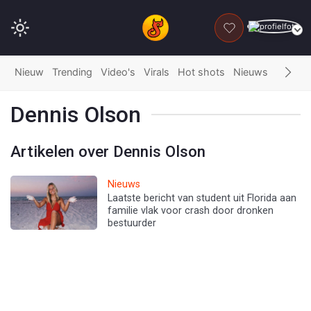
DONEER
Nieuw
Trending
Video's
Virals
Hot shots
Nieuws
Fails
G
Dennis Olson
Artikelen over Dennis Olson
Nieuws
Laatste bericht van student uit Florida aan
familie vlak voor crash door dronken
bestuurder