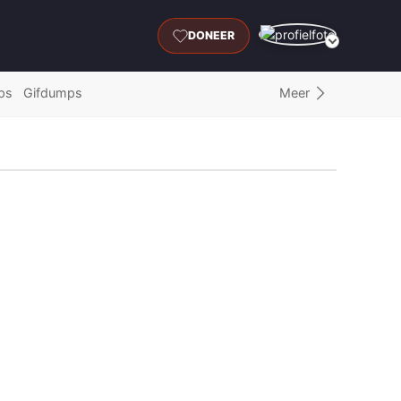
DONEER
Meer
ps
Gifdumps