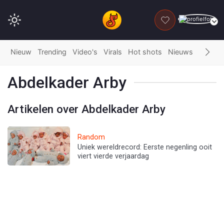
DONEER
Nieuw
Trending
Video's
Virals
Hot shots
Nieuws
Fails
G
Abdelkader Arby
Artikelen over Abdelkader Arby
Random
Uniek wereldrecord: Eerste negenling ooit
viert vierde verjaardag