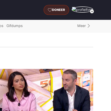
DONEER
Meer
ps
Gifdumps