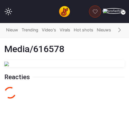
DONEER
Nieuw
Trending
Video's
Virals
Hot shots
Nieuws
Fails
G
Media/616578
Reacties