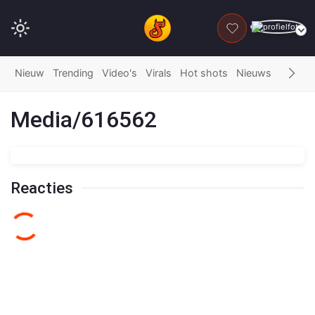
DONEER
Nieuw
Trending
Video's
Virals
Hot shots
Nieuws
Fails
G
Media/616562
Reacties