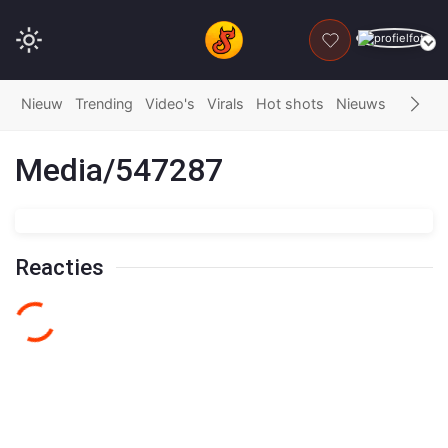
DONEER
Nieuw
Trending
Video's
Virals
Hot shots
Nieuws
Fails
G
Media/547287
Reacties