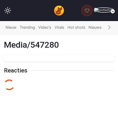
DONEER
Nieuw
Trending
Video's
Virals
Hot shots
Nieuws
Fails
G
Media/547280
Reacties