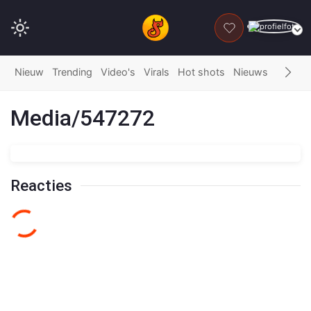
DONEER
Nieuw
Trending
Video's
Virals
Hot shots
Nieuws
Fails
G
Media/547272
Reacties