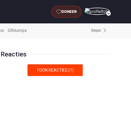
DONEER
Meer
ps
Gifdumps
Reacties
TOON REACTIES (1)