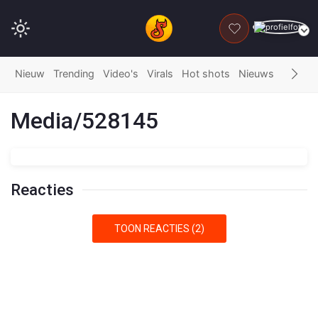
DONEER
Nieuw
Trending
Video's
Virals
Hot shots
Nieuws
Fails
G
Media/528145
Reacties
TOON REACTIES (2)