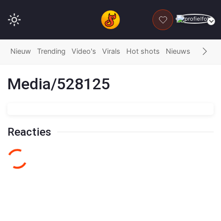
DONEER
Nieuw
Trending
Video's
Virals
Hot shots
Nieuws
Fails
G
Media/528125
Reacties