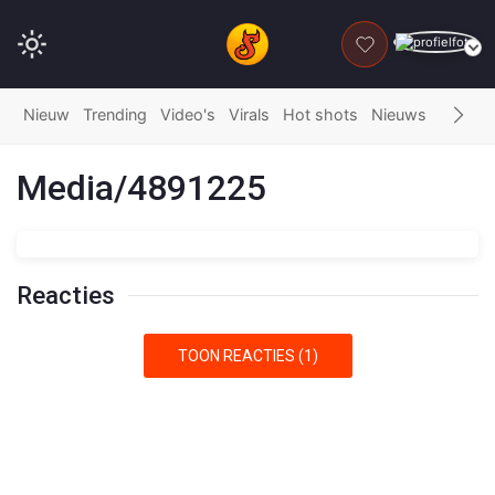
DONEER
Nieuw
Trending
Video's
Virals
Hot shots
Nieuws
Fails
G
Media/4891225
Reacties
TOON REACTIES (1)