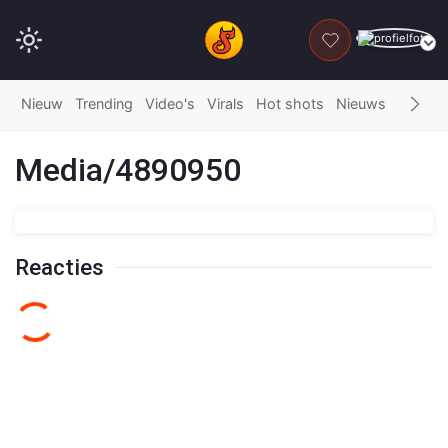
DONEER
Nieuw
Trending
Video's
Virals
Hot shots
Nieuws
Fails
G
Media/4890950
Reacties