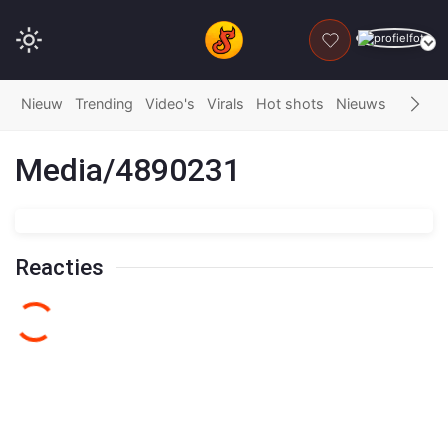
DONEER
Nieuw
Trending
Video's
Virals
Hot shots
Nieuws
Fails
G
Media/4890231
Reacties