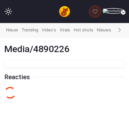
DONEER
Nieuw
Trending
Video's
Virals
Hot shots
Nieuws
Fails
G
Media/4890226
Reacties