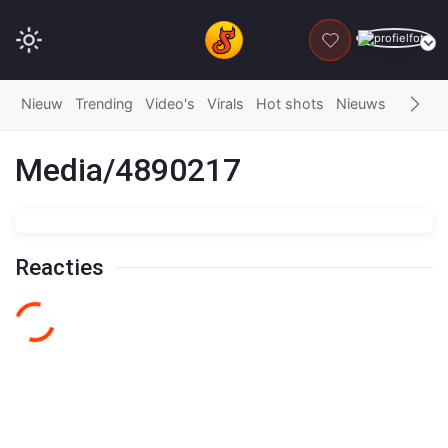
DONEER
Nieuw
Trending
Video's
Virals
Hot shots
Nieuws
Fails
G
Media/4890217
Reacties