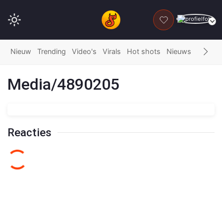
DONEER
Nieuw
Trending
Video's
Virals
Hot shots
Nieuws
Fails
G
Media/4890205
Reacties