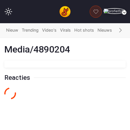
DONEER
Nieuw
Trending
Video's
Virals
Hot shots
Nieuws
Fails
G
Media/4890204
Reacties