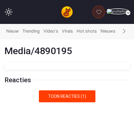
DONEER
Nieuw
Trending
Video's
Virals
Hot shots
Nieuws
Fails
G
Media/4890195
Reacties
TOON REACTIES (1)