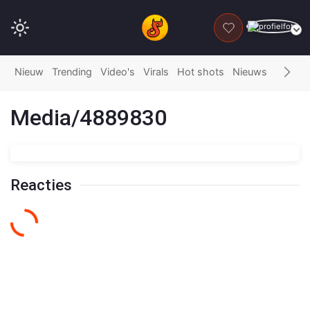
DONEER
Nieuw
Trending
Video's
Virals
Hot shots
Nieuws
Fails
G
Media/4889830
Reacties