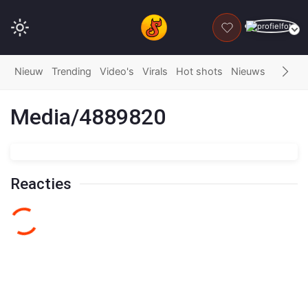
DONEER
Nieuw
Trending
Video's
Virals
Hot shots
Nieuws
Fails
G
Media/4889820
Reacties