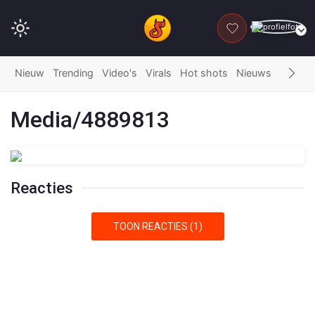
DONEER
Nieuw
Trending
Video's
Virals
Hot shots
Nieuws
Fails
G
Media/4889813
Reacties
TOON REACTIES (1)