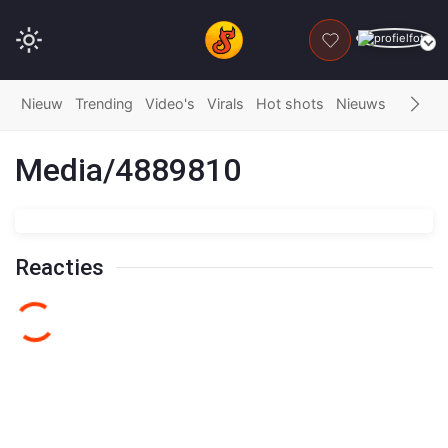
DONEER
Nieuw
Trending
Video's
Virals
Hot shots
Nieuws
Fails
G
Media/4889810
Reacties