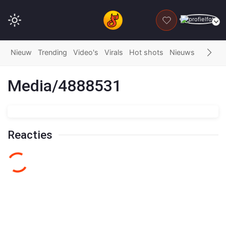
DONEER
Nieuw
Trending
Video's
Virals
Hot shots
Nieuws
Fails
G
Media/4888531
Reacties