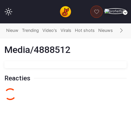
DONEER
Nieuw
Trending
Video's
Virals
Hot shots
Nieuws
Fails
G
Media/4888512
Reacties