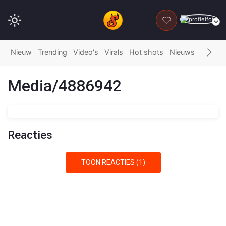
DONEER
Nieuw
Trending
Video's
Virals
Hot shots
Nieuws
Fails
G
Media/4886942
Reacties
TOON REACTIES (1)