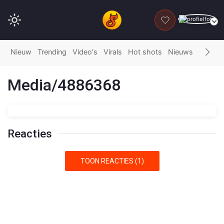
DONEER
Nieuw
Trending
Video's
Virals
Hot shots
Nieuws
Fails
G
Media/4886368
Reacties
TOON REACTIES (1)