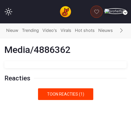
DONEER
Nieuw
Trending
Video's
Virals
Hot shots
Nieuws
Fails
G
Media/4886362
Reacties
TOON REACTIES (1)