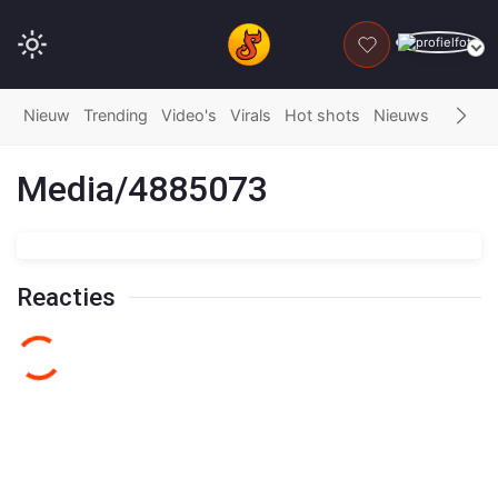
DONEER
Nieuw
Trending
Video's
Virals
Hot shots
Nieuws
Fails
G
Media/4885073
Reacties